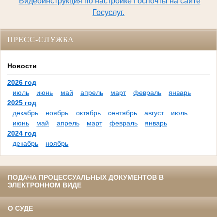
Видеоинструкция по настройке Госпочты на сайте
Госуслуг.
ПРЕСС-СЛУЖБА
Новости
2026 год
июль
июнь
май
апрель
март
февраль
январь
2025 год
декабрь
ноябрь
октябрь
сентябрь
август
июль
июнь
май
апрель
март
февраль
январь
2024 год
декабрь
ноябрь
ПОДАЧА ПРОЦЕССУАЛЬНЫХ ДОКУМЕНТОВ В
ЭЛЕКТРОННОМ ВИДЕ
О СУДЕ