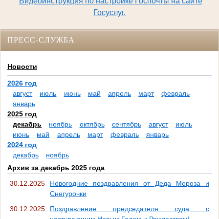
Видеоинструкция по настройке Госпочты на сайте
Госуслуг.
ПРЕСС-СЛУЖБА
Новости
2026 год
август
июль
июнь
май
апрель
март
февраль
январь
2025 год
декабрь
ноябрь
октябрь
сентябрь
август
июль
июнь
май
апрель
март
февраль
январь
2024 год
декабрь
ноябрь
Архив за декабрь 2025 года
30.12.2025
Новогодние поздравления от Деда Мороза и
Снегурочки
30.12.2025
Поздравление председателя суда с
наступающим Новым Годом и Рождеством!