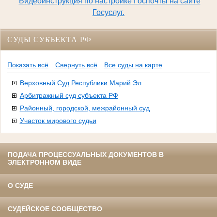
Видеоинструкция по настройке Госпочты на сайте
Госуслуг.
СУДЫ СУБЪЕКТА РФ
Показать всё
Свернуть всё
Все суды на карте
Верховный Суд Республики Марий Эл
Арбитражный суд субъекта РФ
Районный, городской, межрайонный суд
Участок мирового судьи
ПОДАЧА ПРОЦЕССУАЛЬНЫХ ДОКУМЕНТОВ В
ЭЛЕКТРОННОМ ВИДЕ
О СУДЕ
СУДЕЙСКОЕ СООБЩЕСТВО