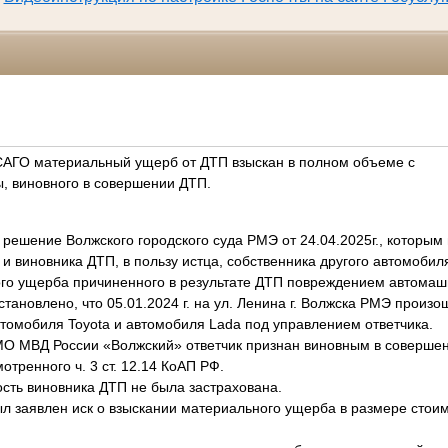
САГО материальный ущерб от ДТП взыскан в полном объеме с
, виновного в совершении ДТП.
 решение Волжского городского суда РМЭ от 24.04.2025г., которым в
и виновника ДТП, в пользу истца, собственника другого автомобиля,
о ущерба причиненного в результате ДТП повреждением автомаш
тановлено, что 05.01.2024 г. на ул. Ленина г. Волжска РМЭ произ
томобиля Toyota и автомобиля Lada под управлением ответчика.
О МВД России «Волжский» ответчик признан виновным в совершен
тренного ч. 3 ст. 12.14 КоАП РФ.
ость виновника ДТП не была застрахована.
л заявлен иск о взыскании материального ущерба в размере стоим