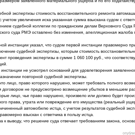
 размером заявленного материального ущерба и по его ходатайств
ебной экспертизы стоимость восстановительного ремонта автомаши
 с учетом увеличения иска указанная сумма взыскана судом с ответ
нием судебной коллегии по гражданским делам Верховного Суда 
ского суда РМЭ оставлено без изменения, апелляционная жалоба 
ной инстанции указал, что судом первой инстанции правомерно пр
лючение судебной экспертизы, которым стоимость восстановитель
т проведения экспертизы в сумме 1 060 100 руб., что соответствует
ций.
 инстанции не усмотрел оснований для удовлетворения заявленно
назначении повторной судебной экспертизы.
 что лицо, право которого нарушено, может требовать полного во
ли договором не предусмотрено возмещение убытков в меньшем ра
орые лицо, чье право нарушено, произвело или должно будет прои
ого права, утрата или повреждение его имущества (реальный уще
ичиненный автомобилю истца, с учетом результатов судебной эксп
правомерно взыскан с ответчика в пользу истца.
 к выводу, что решение суда отвечает требованиям закона, основ
опубли