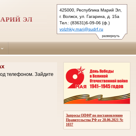
425000, Республика Марий Эл,
г. Волжск, ул. Гагарина, д. 15а
АРИЙ ЭЛ
Тел.: (83631)6-09-06 (ф.)
volzhkiy.mari@sudrf.ru
развернуть
ах
код телефоном.
Зайдите
Запросы ОПФР по постановлению
Правительства РФ от 28.06.2021 №
1037
.