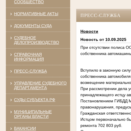
СООБЩЕСТВО
НОРМАТИВНЫЕ АКТЫ
ПРЕСС-СЛУЖБА
ДОКУМЕНТЫ СУДА
Новости
СУДЕБНОЕ
Новость от 10.09.2025
ДЕЛОПРОИЗВОДСТВО
При отсутствии полиса О
собственника автомашины
СПРАВОЧНАЯ
ИНФОРМАЦИЯ
Вступило в законную силу
ПРЕСС-СЛУЖБА
собственника автомобиля 
возмещение материальног
УПРАВЛЕНИЕ СУДЕБНОГО
ДЕПАРТАМЕНТА
При рассмотрении дела ус
принадлежащего истцу ав
СУДЫ СУБЪЕКТА РФ
Постановлением ГИБДД М
правонарушения, предусмо
МУНИЦИПАЛЬНЫЕ
Гражданская ответственн
ОРГАНЫ ВЛАСТИ
Истцом первоначально бы
ремонта 702 803 руб.
ВАКАНСИИ