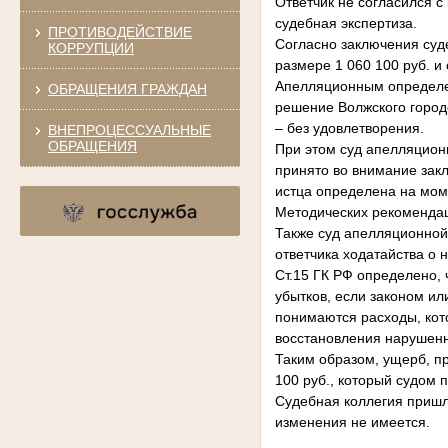
Ответчик не согласился с
судебная экспертиза.
ПРОТИВОДЕЙСТВИЕ
Согласно заключения суд
КОРРУПЦИИ
размере 1 060 100 руб. и
Апелляционным определе
ОБРАЩЕНИЯ ГРАЖДАН
решение Волжского город
– без удовлетворения.
ВНЕПРОЦЕССУАЛЬНЫЕ
ОБРАЩЕНИЯ
При этом суд апелляцион
принято во внимание зак
истца определена на момен
Методических рекоменда
Также суд апелляционной
ответчика ходатайства о 
Ст.15 ГК РФ определено,
убытков, если законом и
понимаются расходы, кот
восстановления нарушенн
Таким образом, ущерб, пр
100 руб., который судом 
Судебная коллегия пришла
изменения не имеется.