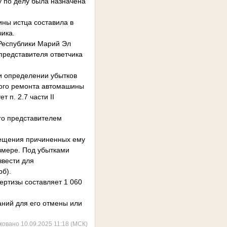
у по делу была назначена
ны истца составила в
чика.
Республики Марий Эл
представителя ответчика
и определении убытков
ного ремонта автомашины
 п. 2.7 части II
го представителем
змещения причиненных ему
змере. Под убытками
звести для
рб).
ертизы составляет 1 060
аний для его отмены или
ковано 10.09.2025 11:18 (МСК)