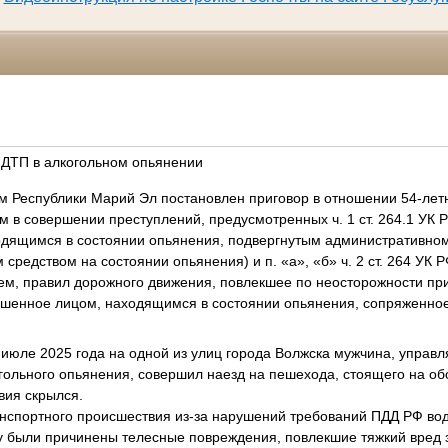
 ДТП в алкогольном опьянении
м Республики Марий Эл постановлен приговор в отношении 54-летн
 в совершении преступлений, предусмотренных ч. 1 ст. 264.1 УК 
дящимся в состоянии опьянения, подвергнутым административном
средством на состоянии опьянения) и п. «а», «б» ч. 2 ст. 264 УК 
, правил дорожного движения, повлекшее по неосторожности при
ршенное лицом, находящимся в состоянии опьянения, сопряженное
в июле 2025 года на одной из улиц города Волжска мужчина, управ
гольного опьянения, совершил наезд на пешехода, стоящего на об
вия скрылся.
анспортного происшествия из-за нарушений требований ПДД РФ в
 были причинены телесные повреждения, повлекшие тяжкий вред 