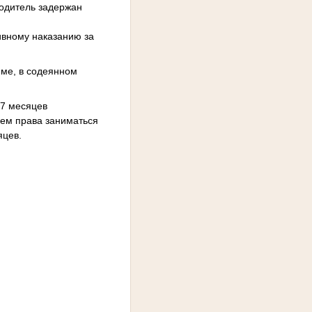
одитель задержан
ивному наказанию за
еме, в содеянном
 7 месяцев
ием права заниматься
яцев.