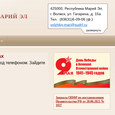
425000, Республика Марий Эл,
г. Волжск, ул. Гагарина, д. 15а
АРИЙ ЭЛ
Тел.: (83631)6-09-06 (ф.)
volzhkiy.mari@sudrf.ru
развернуть
ах
код телефоном.
Зайдите
Запросы ОПФР по постановлению
Правительства РФ от 28.06.2021 №
1037
.