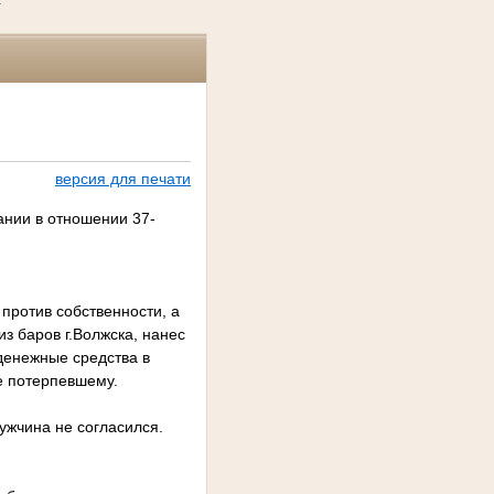
версия для печати
ании в отношении 37-
против собственности, а
из баров г.Волжска, нанес
денежные средства в
е потерпевшему.
ужчина не согласился.