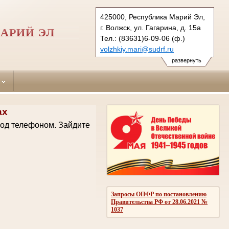
425000, Республика Марий Эл,
г. Волжск, ул. Гагарина, д. 15а
АРИЙ ЭЛ
Тел.: (83631)6-09-06 (ф.)
volzhkiy.mari@sudrf.ru
развернуть
ах
код телефоном.
Зайдите
Запросы ОПФР по постановлению
Правительства РФ от 28.06.2021 №
1037
.