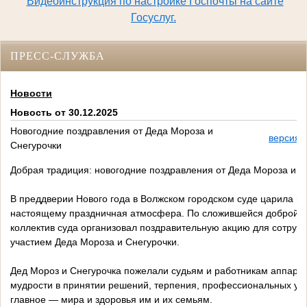
Видеоинструкция по настройке Госпочты на сайте
Госуслуг.
ПРЕСС-СЛУЖБА
Новости
Новость от 30.12.2025
Новогодние поздравления от Деда Мороза и
версия 
Снегурочки
Добрая традиция: новогодние поздравления от Деда Мороза и С
В преддверии Нового года в Волжском городском суде царила по
настоящему праздничная атмосфера. По сложившейся доброй 
коллектив суда организовал поздравительную акцию для сотрудн
участием Деда Мороза и Снегурочки.
Дед Мороз и Снегурочка пожелали судьям и работникам аппарат
мудрости в принятии решений, терпения, профессиональных усп
главное — мира и здоровья им и их семьям.