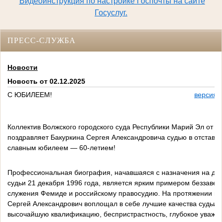
Видеоинструкция по настройке Госпочты на сайте
Госуслуг.
ПРЕСС-СЛУЖБА
Новости
Новость от 02.12.2025
С ЮБИЛЕЕМ!
версия 
Коллектив Волжского городского суда Республики Марий Эл от в
поздравляет Бакуркина Сергея Александровича судью в отставке
славным юбилеем — 60-летием!
Профессиональная биография, начавшаяся с назначения на до
судьи 21 декабря 1996 года, является ярким примером беззавет
служения Фемиде и российскому правосудию. На протяжении мн
Сергей Александрович воплощал в себе лучшие качества судьи:
высочайшую квалификацию, беспристрастность, глубокое уважен