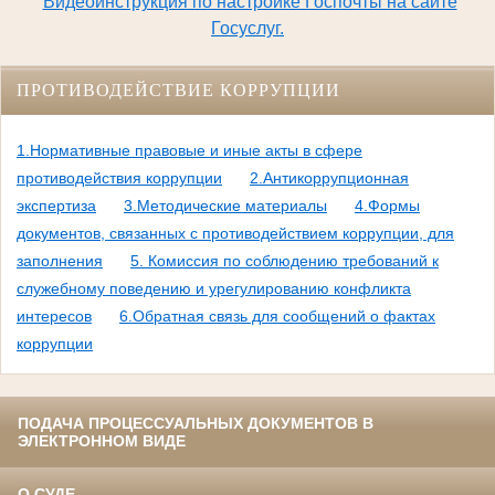
Видеоинструкция по настройке Госпочты на сайте
Госуслуг.
ПРОТИВОДЕЙСТВИЕ КОРРУПЦИИ
1.Нормативные правовые и иные акты в сфере
противодействия коррупции
2.Антикоррупционная
экспертиза
3.Методические материалы
4.Формы
документов, связанных с противодействием коррупции, для
заполнения
5. Комиссия по соблюдению требований к
служебному поведению и урегулированию конфликта
интересов
6.Обратная связь для сообщений о фактах
коррупции
ПОДАЧА ПРОЦЕССУАЛЬНЫХ ДОКУМЕНТОВ В
ЭЛЕКТРОННОМ ВИДЕ
О СУДЕ