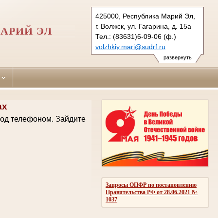
425000, Республика Марий Эл,
г. Волжск, ул. Гагарина, д. 15а
АРИЙ ЭЛ
Тел.: (83631)6-09-06 (ф.)
volzhkiy.mari@sudrf.ru
развернуть
ах
код телефоном.
Зайдите
Запросы ОПФР по постановлению
Правительства РФ от 28.06.2021 №
1037
.